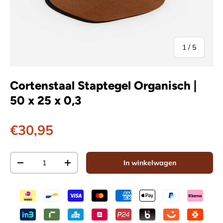
van
1
/
5
Cortenstaal Staptegel Organisch |
50 x 25 x 0,3
Reguliere prijs
€30,95
Aantal
In winkelwagen
Verlaag de hoeveelheid
Verhoog de hoeveelheid