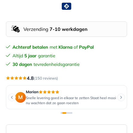
Verzending
7-10 werkdagen
Achteraf betalen
met
Klarna
of
PayPal
Altijd
5 jaar
garantie
30 dagen
tevredenheidsgarantie
4.8
(150 reviews)
Marian
M
Snelle levering goed in elkaar te zetten Staat heel mooi
nu wachten dat ze gaan roesten